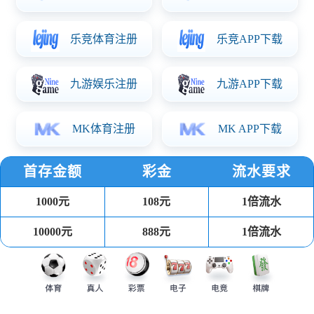
平台稳定流畅
借助全球多节点部署与智能调度机制，乐鱼
在线登陆入口 实现高并发条件下依然保持流
畅体验。热门赛事期间依旧顺畅无阻，保障
您不错过任何精彩瞬间。
多元活动回馈
平台定期推出签到抽奖、赛事参与奖励、节
日礼包等多样化用户激励，提升参与感与平
台活跃度，打造更有温度的服务体系。
全年无休客服